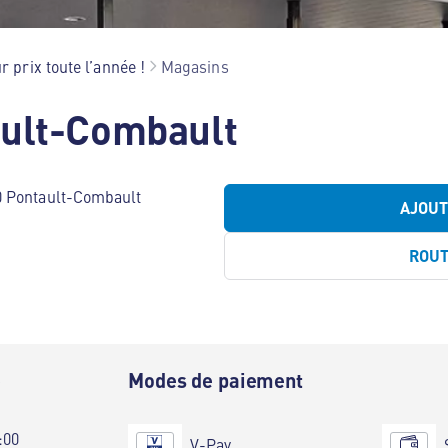
r prix toute l’année !
Magasins
ault-Combault
0 Pontault-Combault
AJOU
ROU
e
Modes de paiement
:00
V-Pay