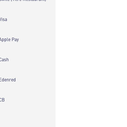
Visa
Apple Pay
Cash
Edenred
CB