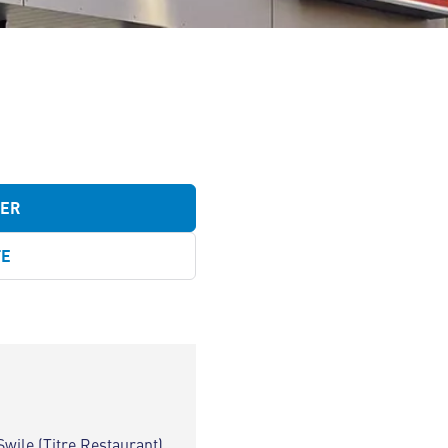
TER
TE
Swile (Titre Restaurant)