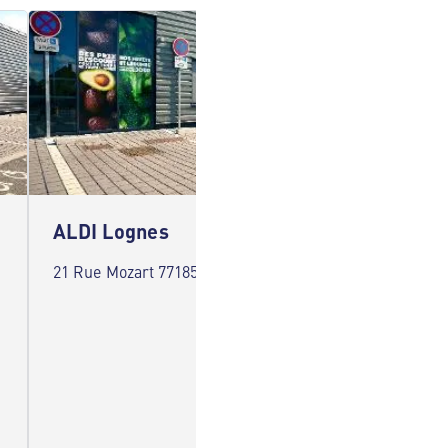
ALDI Lognes
ALDI 
21 Rue Mozart 77185 Lognes
137 Rue
Champi