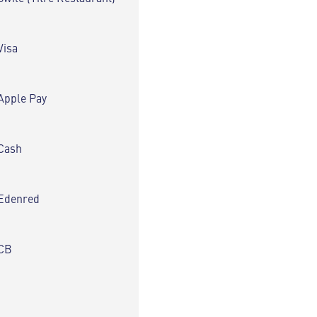
Visa
Apple Pay
Cash
Edenred
CB