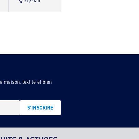
31,9 km
32,2
 maison, textile et bien
S'INSCRIRE