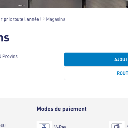
r prix toute l’année !
Magasins
ns
0 Provins
AJOU
ROU
e
Modes de paiement
:00
V-Pay