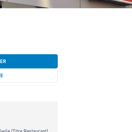
TER
TE
Swile (Titre Restaurant)