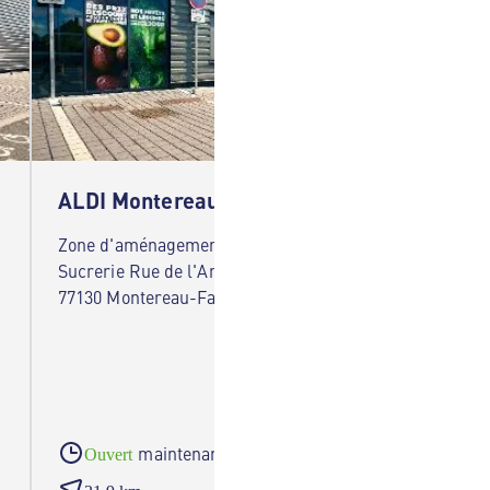
ALDI Montereau-Fault-Yonne
ALDI 
Zone d'aménagement concerté de la
127 Rue 
Sucrerie Rue de l'Ancienne Sucrerie
sur-Sei
77130 Montereau-Fault-Yonne
maintenant
Ouvert
Ouve