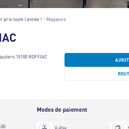
r prix toute l’année !
Magasins
IAC
lauziers 15100 ROFFIAC
AJOU
ROU
e
Modes de paiement
:00
V-Pay