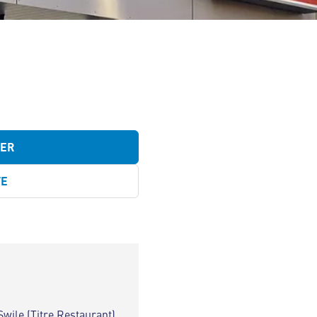
TER
TE
Swile (Titre Restaurant)