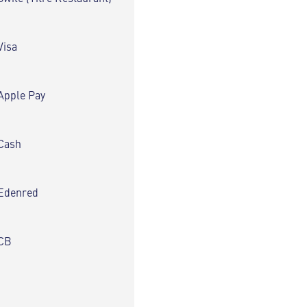
Visa
Apple Pay
Cash
Edenred
CB