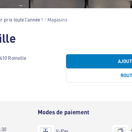
r prix toute l’année !
Magasins
lle
410 Roinville
AJOU
ROU
e
Modes de paiement
9:30
V-Pay