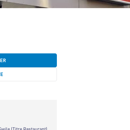
TER
TE
Swile (Titre Restaurant)