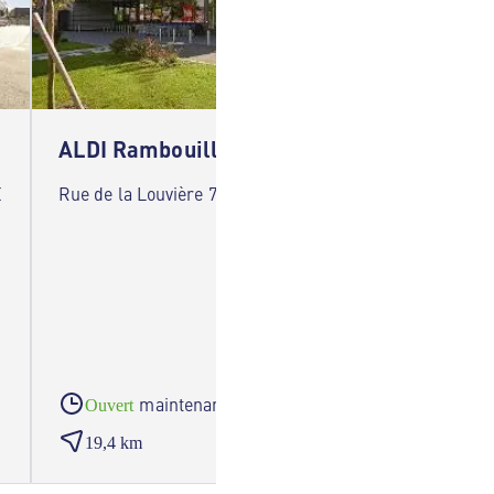
ALDI Rambouillet
ALDI L
E
Rue de la Louvière 78120 Rambouillet
Avenue 
maintenant
Ouvert
Ouve
19,4 km
19,6