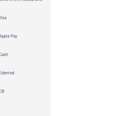
Visa
Apple Pay
Cash
Edenred
CB