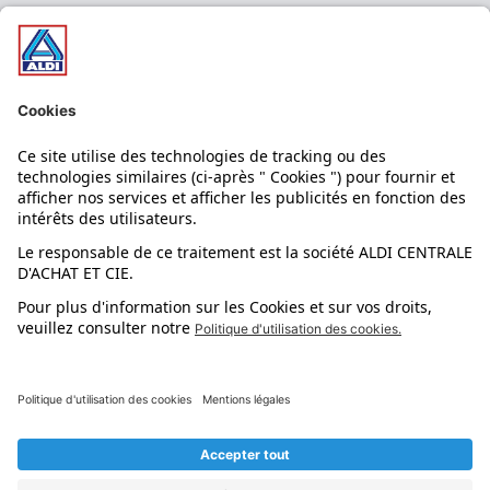
Nos bons plans
Nos rayons
Nos marques
Nos astuces
Évènements
Dupes et pépites
L'application mobile
Suivez-nous !