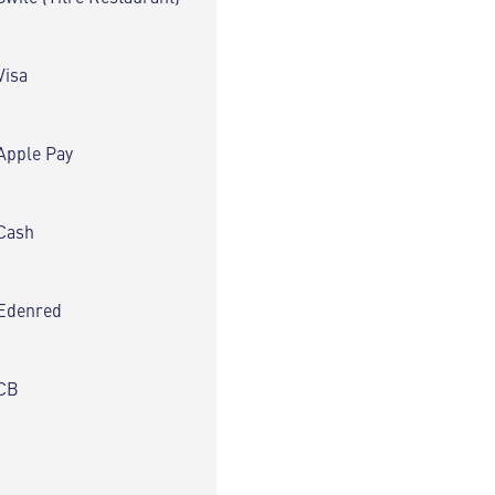
Visa
Apple Pay
Cash
Edenred
CB