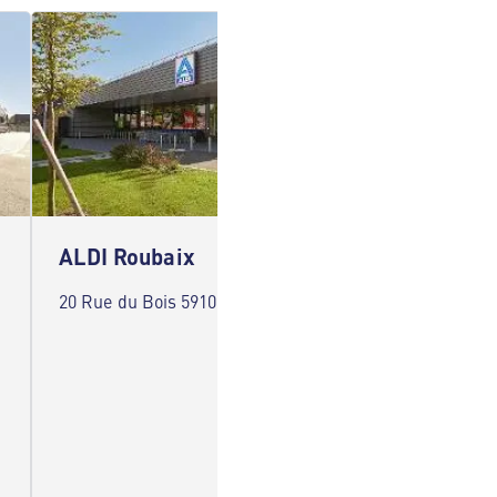
ALDI Roubaix
ALDI 
20 Rue du Bois 59100 Roubaix
Rue Thé
Barœul