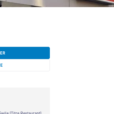
TER
TE
Swile (Titre Restaurant)