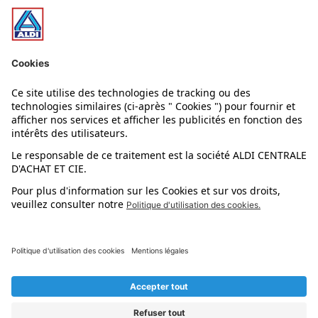
Nos bons plans
Nos rayons
Nos marques
Nos astuces
Évènements
Dupes et pépites
L'application mobile
Suivez-nous !