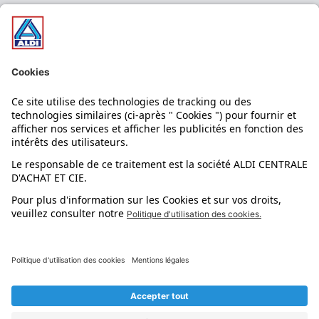
Nos bons plans
Nos rayons
Nos marques
Nos astuces
Évènements
Dupes et pépites
L'application mobile
Suivez-nous !