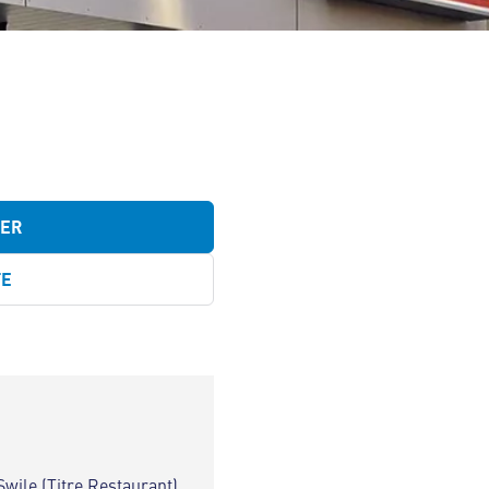
TER
TE
Swile (Titre Restaurant)