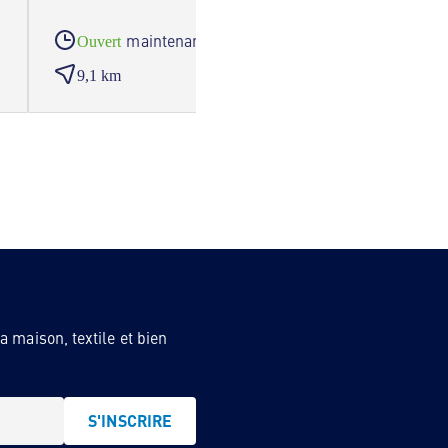
maintenant
Ouvert
Ouve
9,1 km
9,5 
 maison, textile et bien
S'INSCRIRE