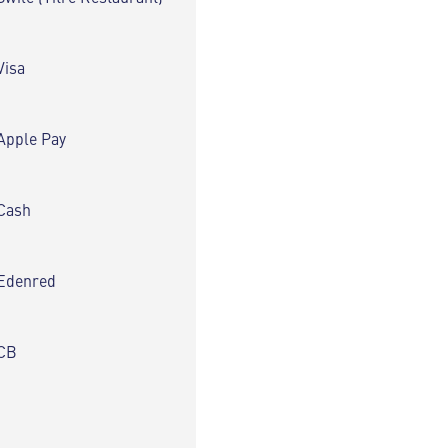
Visa
Apple Pay
Cash
Edenred
CB