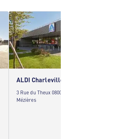
ALDI Charleville-Mézières
ALDI C
3 Rue du Theux 08000 Charleville-
6 Boule
Mézières
Charlev