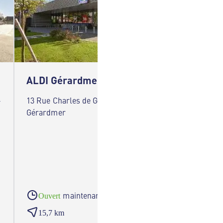
ALDI Gérardmer
ALDI 
-
13 Rue Charles de Gaulle 88400
50 Rue 
Gérardmer
maintenant
Ouvert
Ouve
15,7 km
16,6