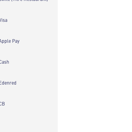
Visa
Apple Pay
Cash
Edenred
CB