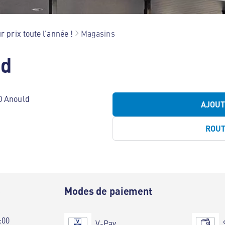
r prix toute l’année !
Magasins
ld
0 Anould
AJOU
ROU
e
Modes de paiement
:00
V-Pay