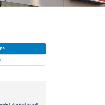
TER
TE
Swile (Titre Restaurant)