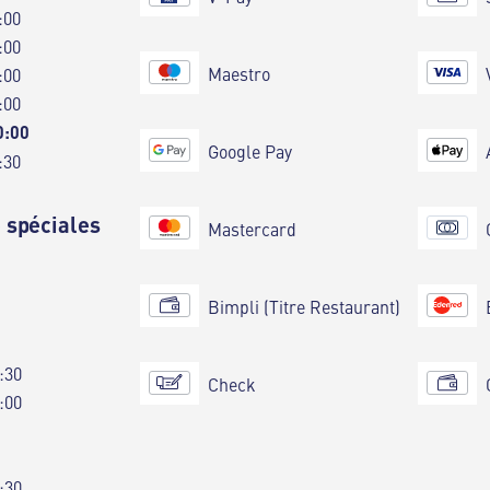
:00
:00
Maestro
:00
:00
0:00
Google Pay
:30
 spéciales
Mastercard
Bimpli (Titre Restaurant)
:30
Check
:00
:30