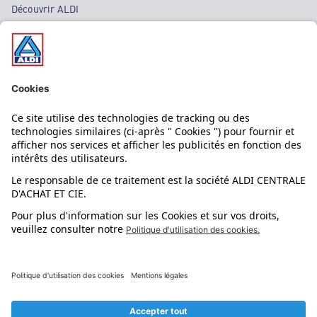
Découvrir ALDI
Nos bons plans
Nos rayons
Nos marques
Nos astuces
Évènements
Dupes et pépites
L'application mobile
Suivez-nous !