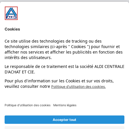
Nos bons plans
Nos rayons
Nos marques
Nos astuces
Évènements
Dupes et pépites
L'application mobile
Suivez-nous !