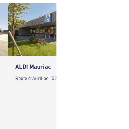
ALDI Mauriac
ALDI D
Route d'Aurillac 15200 Mauriac
Avenue 
Decazevi