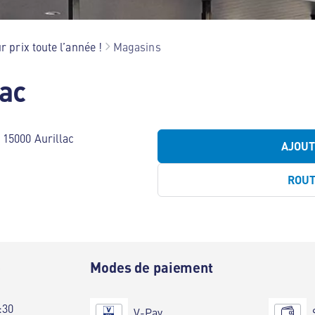
r prix toute l’année !
Magasins
lac
15000 Aurillac
AJOU
ROU
e
Modes de paiement
:30
V-Pay