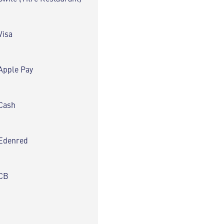
Visa
Apple Pay
Cash
Edenred
CB