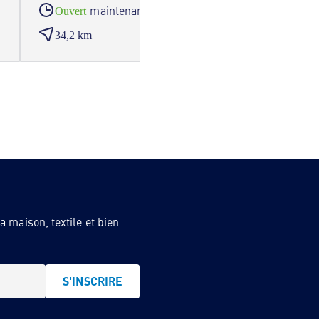
maintenant
Ouvert
Ouve
34,2 km
41,7
 maison, textile et bien
S'INSCRIRE