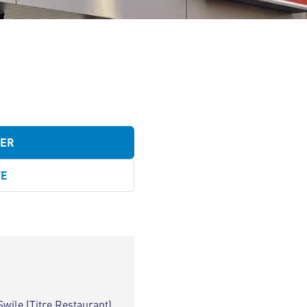
TER
TE
Swile (Titre Restaurant)