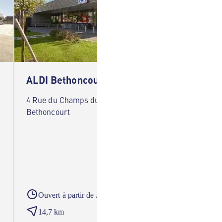
ALDI Bethoncourt
ALDI 
4 Rue du Champs du Moulin 25200
11 Rue 
Bethoncourt
A partir du
Ouvert à partir de
Ouver
14,7 km
15,3