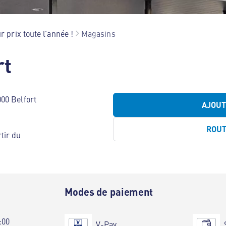
r prix toute l’année !
Magasins
rt
00 Belfort
AJOU
ROU
tir du
e
Modes de paiement
:00
V-Pay