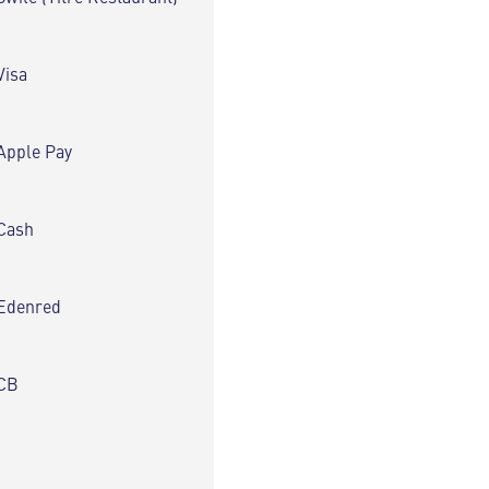
Visa
Apple Pay
Cash
Edenred
CB