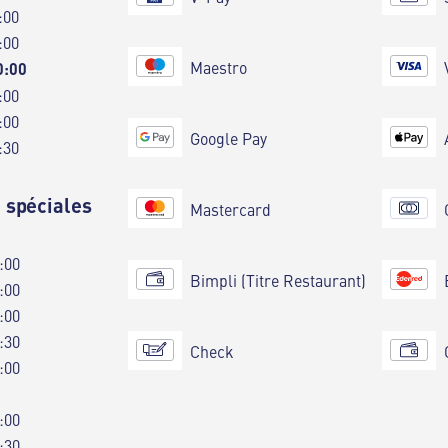
:00
:00
Maestro
0:00
:00
:00
Google Pay
:30
 spéciales
Mastercard
:00
Bimpli (Titre Restaurant)
:00
:00
:30
Check
:00
:00
:30