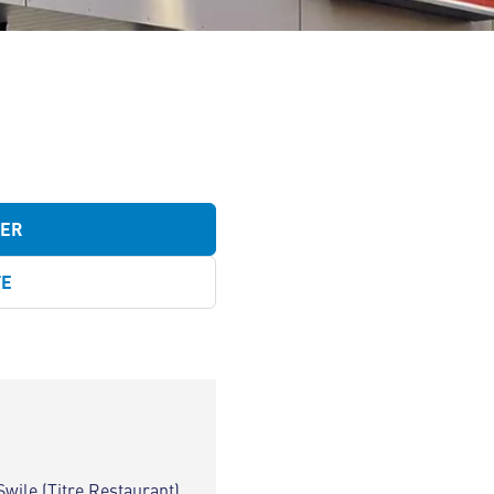
TER
TE
Swile (Titre Restaurant)