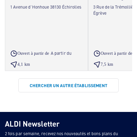
1 Avenue d'Honhoue 38130 Échirolles
3 Rue de la Trémollièr
Égrève
A partir du
A
Ouvert à partir de
Ouvert à partir de
4,1 km
7,5 km
CHERCHER UN AUTRE ÉTABLISSEMENT
ALDI Newsletter
2 fois par semaine, recevez nos nouveautés et bons plans du