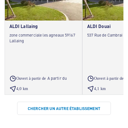
ALDI Lallaing
ALDI Douai
zone commerciale les agneaux 59167
537 Rue de Cambrai 59
Lallaing
A partir du
A
Ouvert à partir de
Ouvert à partir de
4,0 km
4,1 km
CHERCHER UN AUTRE ÉTABLISSEMENT