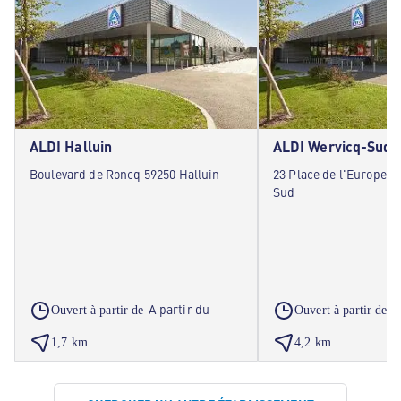
ALDI Halluin
ALDI Wervicq-Sud
Boulevard de Roncq 59250 Halluin
23 Place de l'Europe 5
Sud
A partir du
A
Ouvert à partir de
Ouvert à partir de
1,7 km
4,2 km