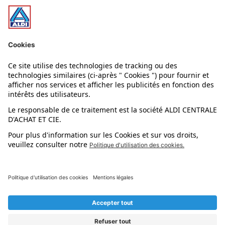
Nos bons plans
Nos rayons
Nos marques
Nos astuces
Évènements
Dupes et pépites
L'application mobile
Suivez-nous !