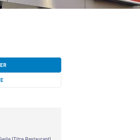
TER
TE
Swile (Titre Restaurant)