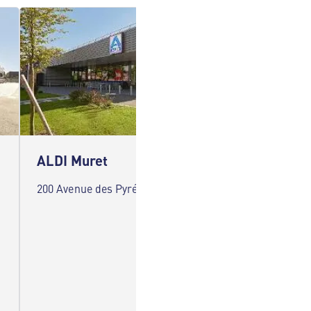
ALDI Muret
ALDI 
200 Avenue des Pyrénées 31600 Muret
281 Rou