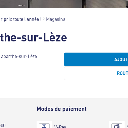
r prix toute l’année !
Magasins
the-sur-Lèze
 Labarthe-sur-Lèze
AJOU
ROU
e
Modes de paiement
:00
V-Pay