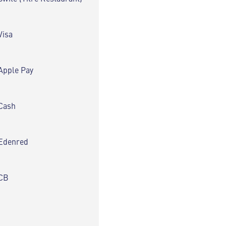
Visa
Apple Pay
Cash
Edenred
CB