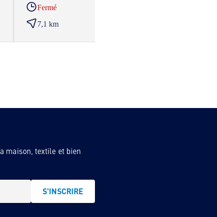
Fermé
Ferm
7,1 km
9,8 
 maison, textile et bien
S'INSCRIRE