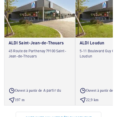
ALDI Saint-Jean-de-Thouars
ALDI Loudun
45 Route de Parthenay 79100 Saint-
5-11 Boulevard Guy Ch
Jean-de-Thouars
Loudun
A partir du
A
Ouvert à partir de
Ouvert à partir de
197 m
22,9 km