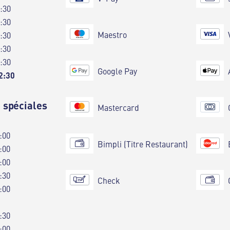
0:30
0:30
Maestro
0:30
0:30
0:30
Google Pay
2:30
 spéciales
Mastercard
:00
Bimpli (Titre Restaurant)
:00
:00
:30
Check
:00
:30
:00