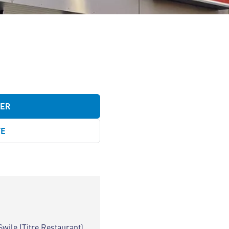
TER
TE
Swile (Titre Restaurant)