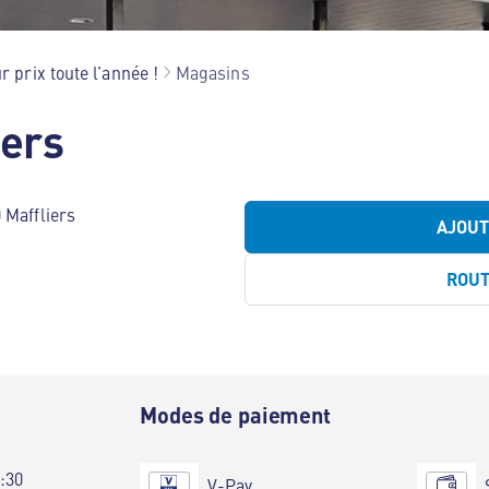
r prix toute l’année !
Magasins
iers
 Maffliers
AJOU
ROU
e
Modes de paiement
0:30
V-Pay