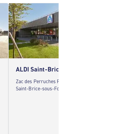
ALDI Saint-Brice-sous-Forêt
ALDI 
Zac des Perruches Rue de Paris 95350
207/209
Saint-Brice-sous-Forêt
Persan