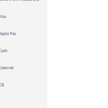
Visa
Apple Pay
Cash
Edenred
CB