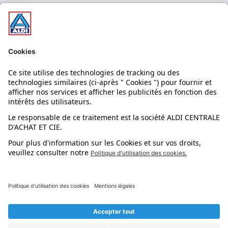
Nos bons plans
Nos rayons
Nos marques
Nos astuces
Évènements
Dupes et pépites
L'application mobile
Suivez-nous !