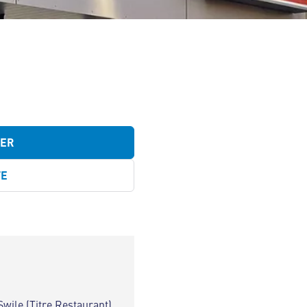
TER
TE
Swile (Titre Restaurant)