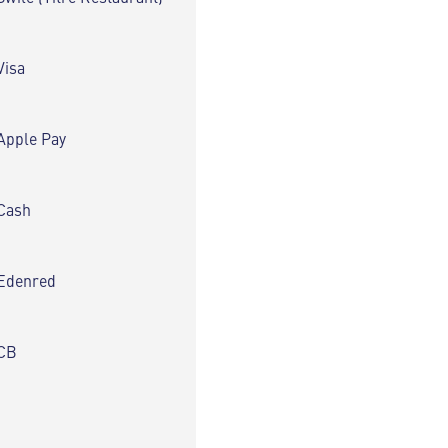
Visa
Apple Pay
Cash
Edenred
CB