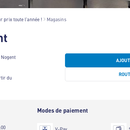
r prix toute l’année !
Magasins
nt
 Nogent
AJOU
ROU
tir du
e
Modes de paiement
:00
V-Pay