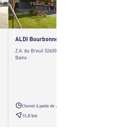
ALDI Bourbonne Les Bains
ALDI C
Z.A. du Breuil 52400 Bourbonne Les
42 Rue d
Bains
Contrexé
A partir du
Ouvert à partir de
Ouver
31,8 km
43,2