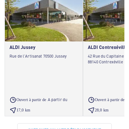
ALDI Jussey
ALDI Contrexéville
Rue de l'Artisanat 70500 Jussey
42 Rue du Capitaine Alb
88140 Contrexéville
A partir du
A
Ouvert à partir de
Ouvert à partir de
17,0 km
28,0 km