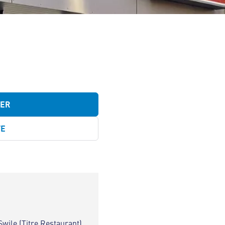
TER
TE
Swile (Titre Restaurant)