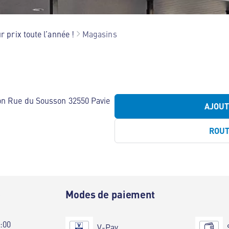
r prix toute l’année !
Magasins
on Rue du Sousson 32550 Pavie
AJOU
ROU
e
Modes de paiement
0:00
V-Pay