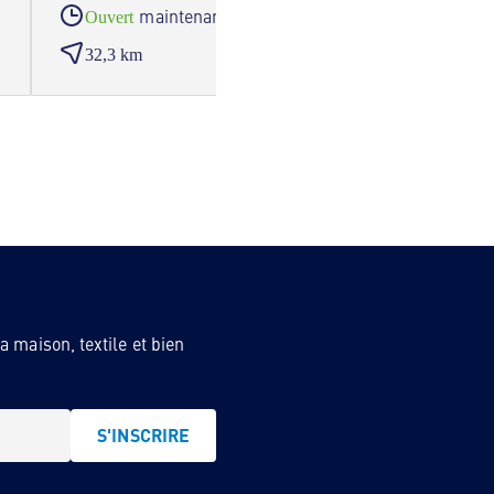
maintenant
Ouvert
Ouve
32,3 km
37,4
 maison, textile et bien
S'INSCRIRE