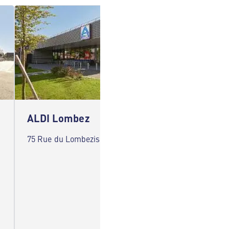
ALDI Lombez
ALDI 
75 Rue du Lombezis 32220 Lombez
6 Boule
Boulogn