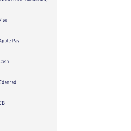
Visa
Apple Pay
Cash
Edenred
CB