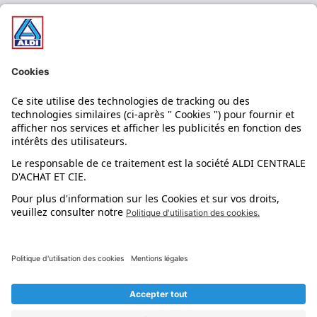
Nos bons plans
Nos rayons
Nos marques
Nos astuces
Évènements
Dupes et pépites
L'application mobile
Suivez-nous !