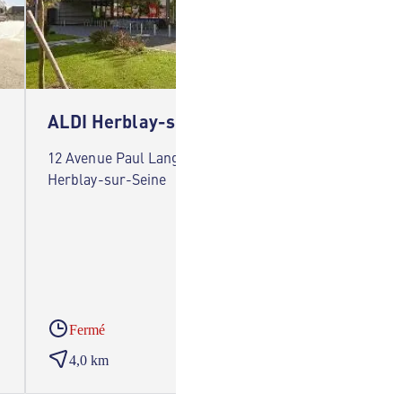
ALDI Herblay-sur-Seine
ALDI S
12 Avenue Paul Langevin 95220
Centre 
Herblay-sur-Seine
Saint-L
Fermé
Ferm
4,0 km
5,5 