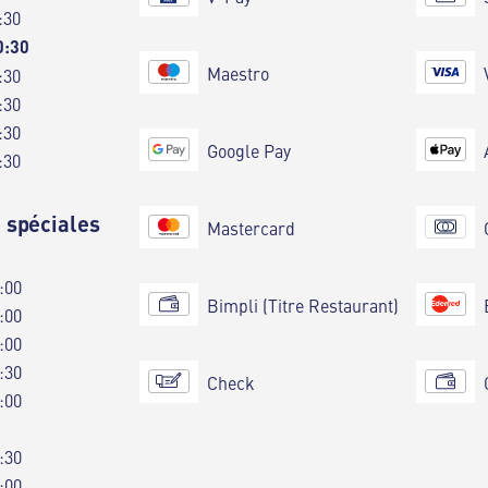
:30
0:30
Maestro
:30
:30
:30
Google Pay
:30
 spéciales
Mastercard
:00
Bimpli (Titre Restaurant)
:00
:00
:30
Check
:00
:30
:00