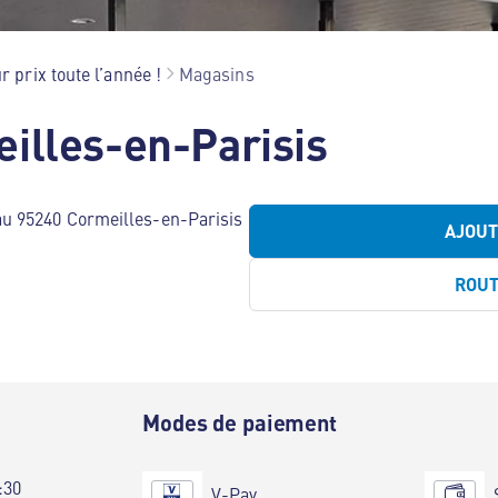
r prix toute l’année !
Magasins
illes-en-Parisis
u 95240 Cormeilles-en-Parisis
AJOU
ROU
e
Modes de paiement
:30
V-Pay