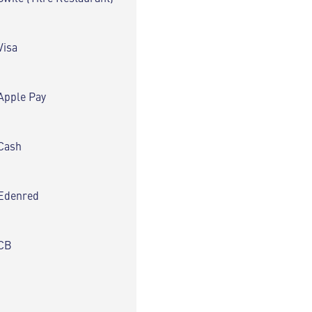
Visa
Apple Pay
Cash
Edenred
CB