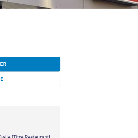
TER
TE
Swile (Titre Restaurant)