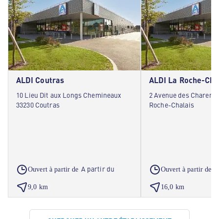
ALDI Coutras
ALDI La Roche-Cha
10 Lieu Dit aux Longs Chemineaux
2 Avenue des Charente
33230 Coutras
Roche-Chalais
A partir du
A
Ouvert à partir de
Ouvert à partir de
9,0 km
16,0 km