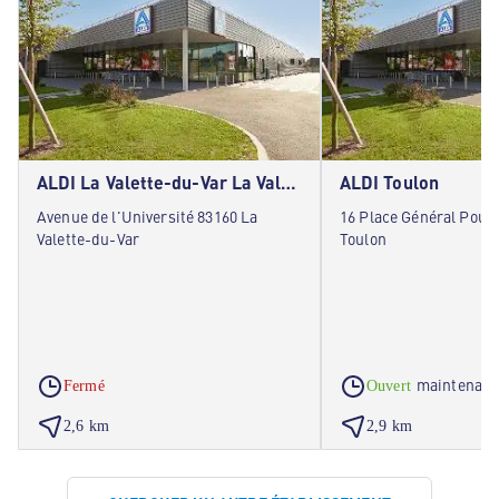
ALDI La Valette-du-Var La Valette-du-Var
ALDI Toulon
Avenue de l'Université 83160 La
16 Place Général Pouy
Valette-du-Var
Toulon
maintenant
Fermé
Ouvert
2,6 km
2,9 km