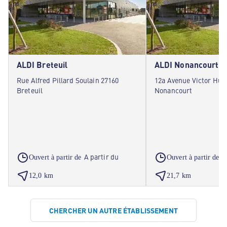
ALDI Breteuil
ALDI Nonancourt
Rue Alfred Pillard Soulain 27160
12a Avenue Victor Hug
Breteuil
Nonancourt
A partir du
A
Ouvert à partir de
Ouvert à partir de
12,0 km
21,7 km
CHERCHER UN AUTRE ÉTABLISSEMENT