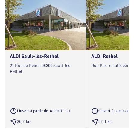
ALDI Sault-lès-Rethel
ALDI Rethel
21 Rue de Reims 08300 Sault-lès-
Rue Pierre Latécoère 
Rethel
A partir du
A
Ouvert à partir de
Ouvert à partir de
26,7 km
27,3 km