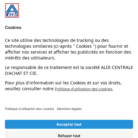
Nos bons plans
Nos rayons
Nos marques
Nos astuces
Évènements
Dupes et pépites
L'application mobile
Suivez-nous !