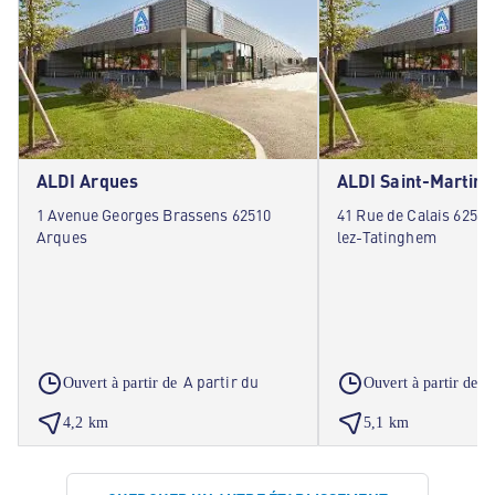
ALDI Arques
1 Avenue Georges Brassens 62510
41 Rue de Calais 62500
Arques
lez-Tatinghem
A partir du
A
Ouvert à partir de
Ouvert à partir de
4,2 km
5,1 km