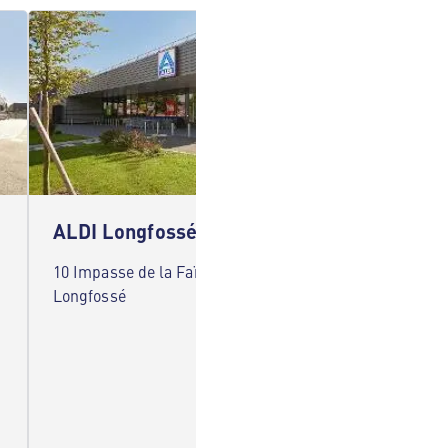
ALDI Longfossé
ALDI 
10 Impasse de la Faïencerie 62240
1 Avenu
Longfossé
Arques