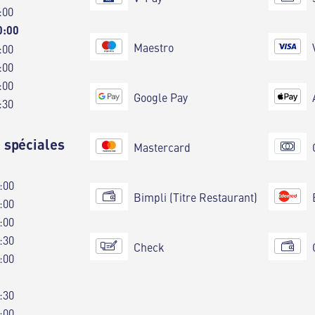
:00
0:00
Maestro
:00
:00
:00
Google Pay
:30
 spéciales
Mastercard
:00
Bimpli (Titre Restaurant)
:00
:00
:30
Check
:00
:30
:00