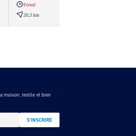
Fermé
Ferm
20,3 km
20,6
 maison, textile et bien
S'INSCRIRE