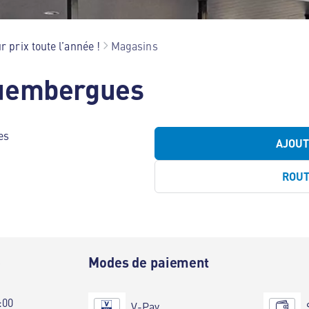
r prix toute l’année !
Magasins
uembergues
es
AJOU
ROU
e
Modes de paiement
:00
V-Pay