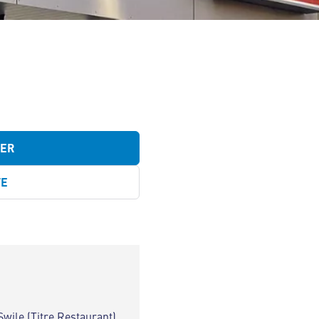
TER
TE
Swile (Titre Restaurant)