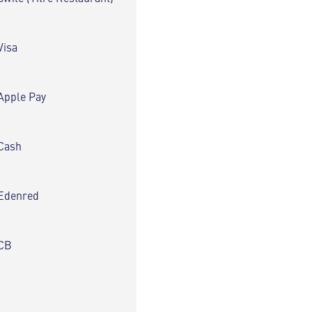
Visa
Apple Pay
Cash
Edenred
CB