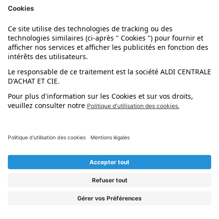
COUSSIN CHAUFFANT
N° Article :
5017401
Marque :
Ambiano
Fournisseur :
Ambiano
Mail :
gt-support@teknihall.fr
Téléphone :
00 800 456 22 00
COUSSIN DE SIÈGE CHAUFFANT
N° Article :
5017402
Marque :
Ambiano