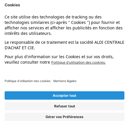
Mail :
contact@meister-france.fr
Téléphone :
03 90 40 47 90
PONCEUSE
N° Article :
5013457
Marque :
Ferrex
Fournisseur :
Ferrex
Mail :
contact@meister-france.fr
Téléphone :
03 90 40 47 90