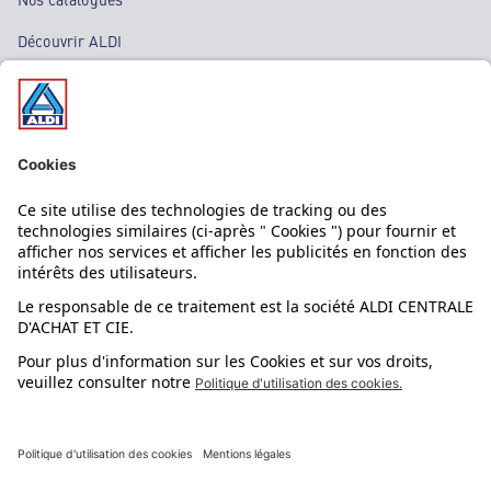
Découvrir ALDI
Nos bons plans
Nos rayons
Nos marques
Nos astuces
Évènements
Dupes et pépites
L'application mobile
Suivez-nous !