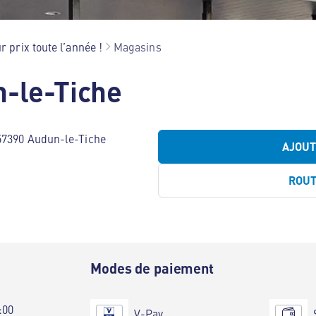
r prix toute l’année !
Magasins
-le-Tiche
 57390 Audun-le-Tiche
AJOU
ROU
e
Modes de paiement
:00
V-Pay