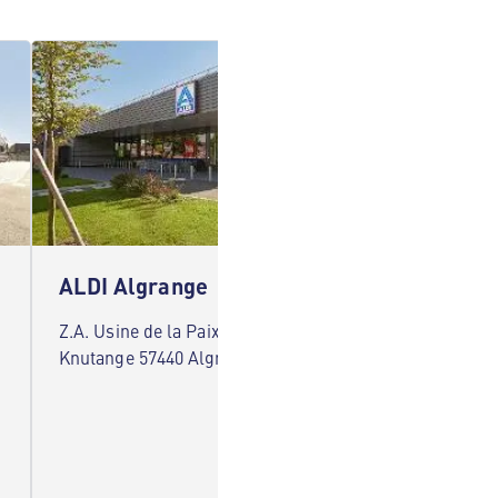
ALDI Algrange
ALDI 
Z.A. Usine de la Paix du Haut Rue de
91 Rue 
Knutange 57440 Algrange