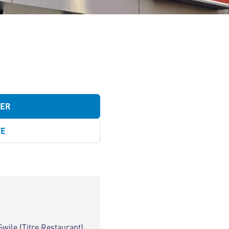
TER
TE
Swile (Titre Restaurant)