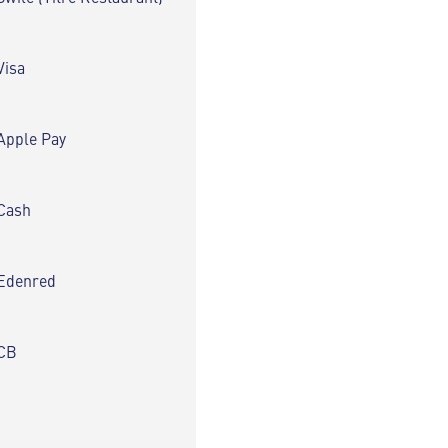
Visa
Apple Pay
Cash
Edenred
CB