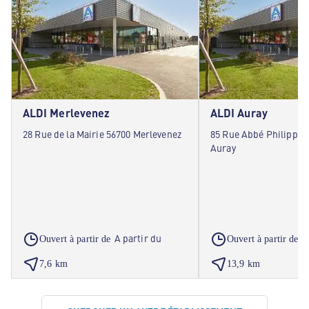
ALDI Merlevenez
ALDI Auray
28 Rue de la Mairie 56700 Merlevenez
85 Rue Abbé Philippe l
Auray
A partir du
A
Ouvert à partir de
Ouvert à partir de
7,6 km
13,9 km