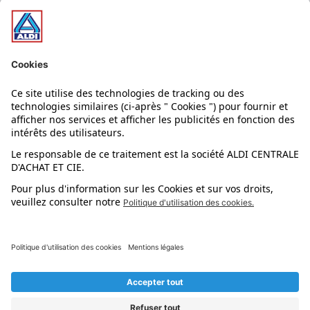
Nos bons plans
Nos rayons
Nos marques
Nos astuces
Évènements
Dupes et pépites
L'application mobile
Suivez-nous !