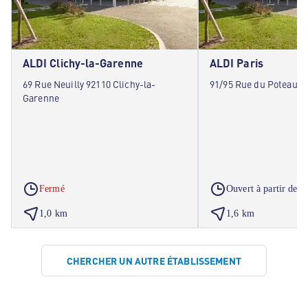
ALDI Clichy-la-Garenne
ALDI Paris
69 Rue Neuilly 92110 Clichy-la-
91/95 Rue du Poteau 7
Garenne
A
Fermé
Ouvert à partir de
1,0 km
1,6 km
CHERCHER UN AUTRE ÉTABLISSEMENT