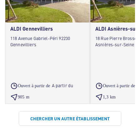
ALDI Gennevilliers
ALDI Asnières-sur
118 Avenue Gabriel-Péri 92230
18 Rue Pierre Brossole
Gennevilliers
Asnières-sur-Seine
A partir du
A
Ouvert à partir de
Ouvert à partir de
905 m
1,3 km
CHERCHER UN AUTRE ÉTABLISSEMENT