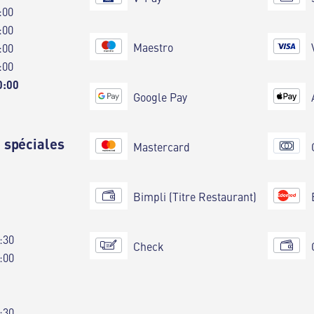
:00
:00
Maestro
:00
:00
0:00
Google Pay
 spéciales
Mastercard
Bimpli (Titre Restaurant)
:30
Check
:00
:30