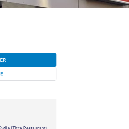
TER
TE
Swile (Titre Restaurant)