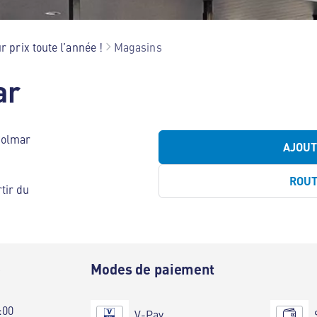
r prix toute l’année !
Magasins
ar
Colmar
AJOU
ROU
tir du
e
Modes de paiement
:00
V-Pay