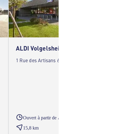
ALDI Volgelsheim
ALDI 
1 Rue des Artisans 68600 Volgelsheim
1 Rue d
A partir du
Ouvert à partir de
Ouver
15,8 km
23,5