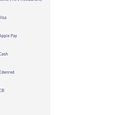
Visa
Apple Pay
Cash
Edenred
CB