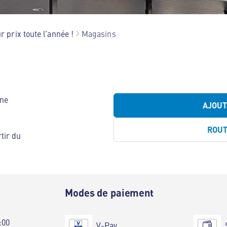
r prix toute l’année !
Magasins
lne
AJOU
ROU
tir du
e
Modes de paiement
:00
V-Pay