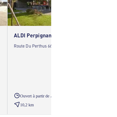
ALDI Perpignan
ALDI 
Route Du Perthus 66000 Perpignan
7 Rue A
la-Mer
A partir du
Ouvert à partir de
Ouver
10,2 km
13,8