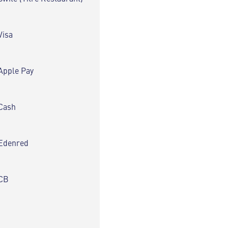
Visa
Apple Pay
Cash
Edenred
CB