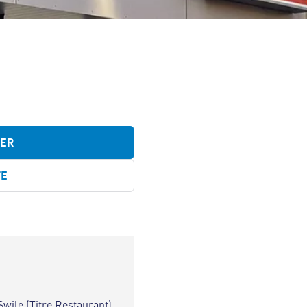
TER
TE
Swile (Titre Restaurant)