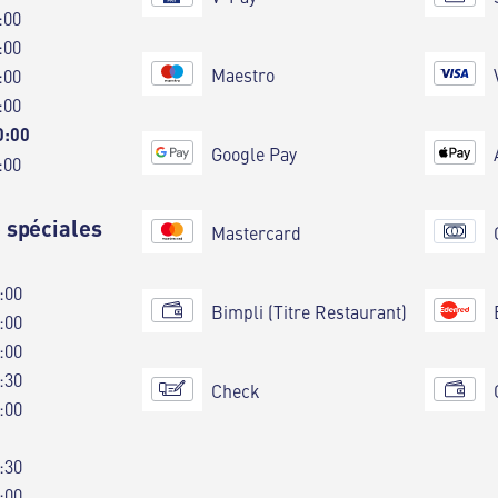
:00
:00
Maestro
:00
:00
0:00
Google Pay
:00
 spéciales
Mastercard
:00
Bimpli (Titre Restaurant)
:00
:00
:30
Check
:00
:30
:00