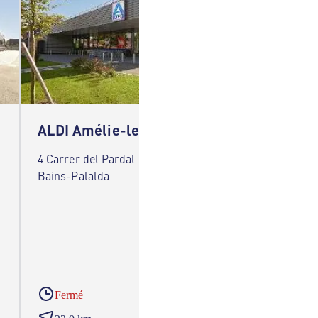
ALDI Amélie-les-Bains-Palalda
ALDI 
4 Carrer del Pardal 66110 Amélie-les-
656 Rue
Bains-Palalda
Fermé
Ferm