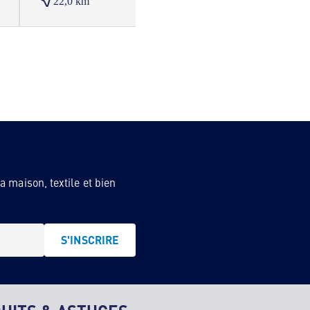
22,0 km
22,4
 maison, textile et bien
S'INSCRIRE