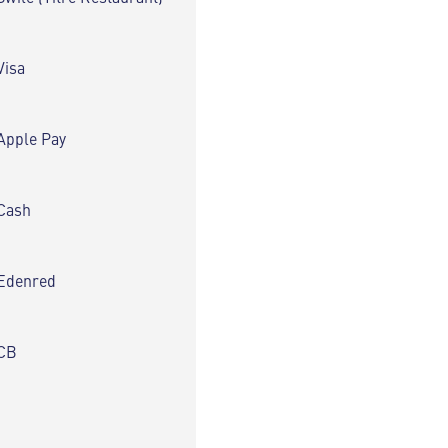
Visa
Apple Pay
Cash
Edenred
CB