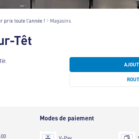
r prix toute l’année !
Magasins
ur-Têt
Têt
AJOU
ROU
e
Modes de paiement
:00
V-Pay