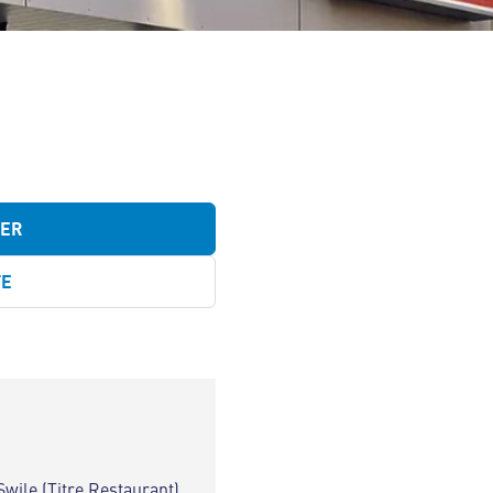
TER
TE
Swile (Titre Restaurant)