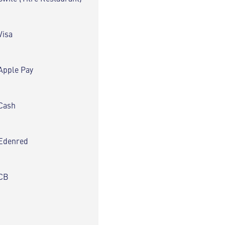
Visa
Apple Pay
Cash
Edenred
CB