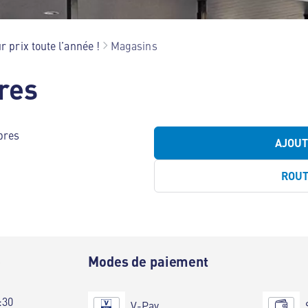
r prix toute l’année !
Magasins
res
bres
AJOU
ROU
e
Modes de paiement
:30
V-Pay