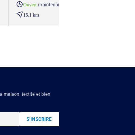
maintenant
Ouvert
Ouve
15,1 km
15,3
 maison, textile et bien
S'INSCRIRE