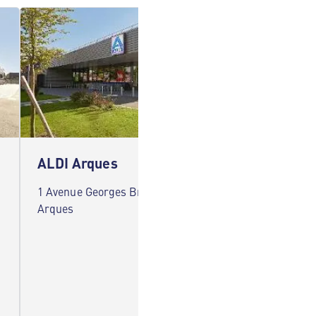
ALDI Arques
ALDI 
1 Avenue Georges Brassens 62510
15 Boule
Arques
Ricouar