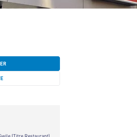
TER
TE
Swile (Titre Restaurant)