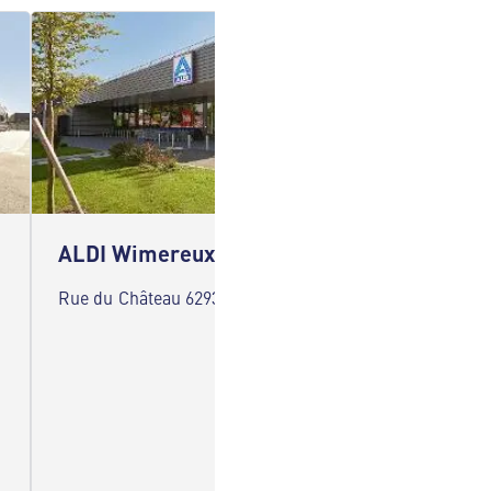
ALDI Wimereux
ALDI 
Rue du Château 62930 Wimereux
Avenue 