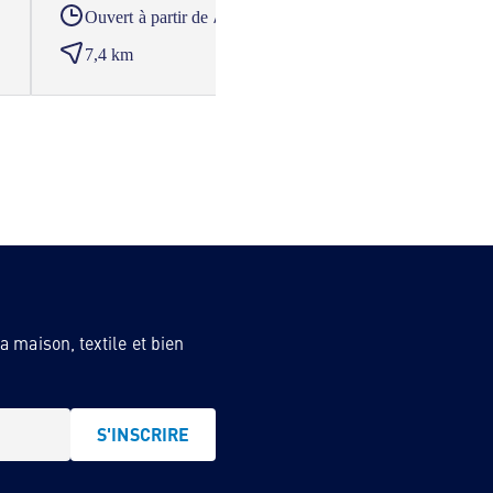
A partir du
Ouvert à partir de
Ouver
7,4 km
14,2
 maison, textile et bien
S'INSCRIRE