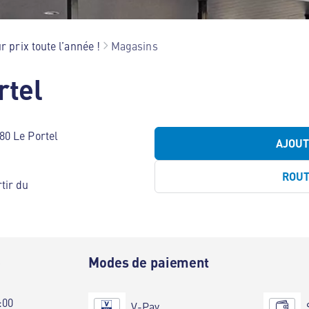
r prix toute l’année !
Magasins
rtel
80 Le Portel
AJOU
ROU
tir du
e
Modes de paiement
:00
V-Pay