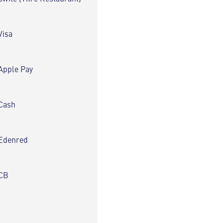
Visa
Apple Pay
Cash
Edenred
CB