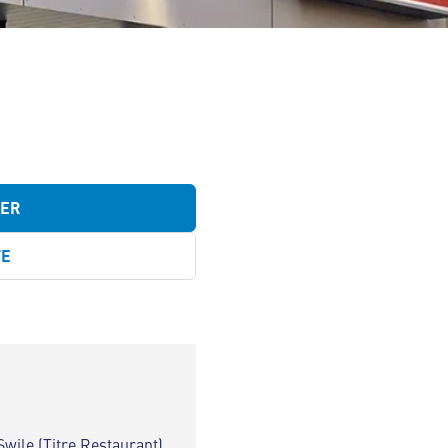
TER
TE
Swile (Titre Restaurant)