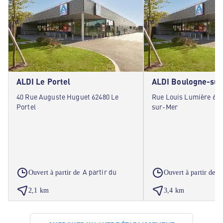
ALDI Le Portel
ALDI Boulogne-su
40 Rue Auguste Huguet 62480 Le
Rue Louis Lumière 62
Portel
sur-Mer
A partir du
A
Ouvert à partir de
Ouvert à partir de
2,1 km
3,4 km