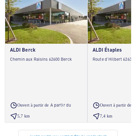
ALDI Berck
ALDI Étaples
Chemin aux Raisins 62600 Berck
Route d'Hilbert 62630 
A partir du
A
Ouvert à partir de
Ouvert à partir de
5,7 km
7,4 km