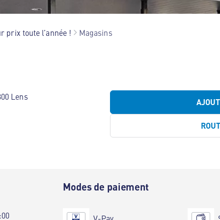
r prix toute l’année !
Magasins
300 Lens
AJOU
ROU
e
Modes de paiement
:00
V-Pay