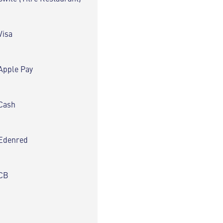
Visa
Apple Pay
Cash
Edenred
CB