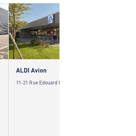
ALDI Avion
ALDI 
11-21 Rue Edouard Depret 62210 Avion
38 Rue 
Sallaum