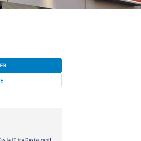
TER
TE
Swile (Titre Restaurant)