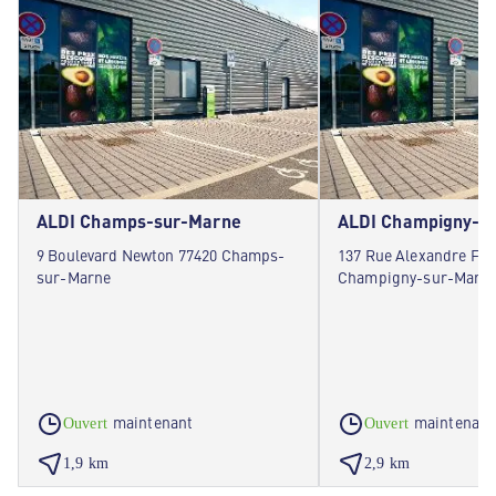
ALDI Champs-sur-Marne
ALDI Champigny-s
9 Boulevard Newton 77420 Champs-
137 Rue Alexandre Fou
sur-Marne
Champigny-sur-Marn
maintenant
maintenant
Ouvert
Ouvert
1,9 km
2,9 km