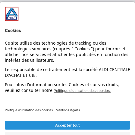
Nos bons plans
Nos rayons
Nos marques
Nos astuces
Évènements
Dupes et pépites
L'application mobile
Suivez-nous !